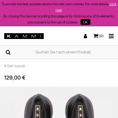
To provide the best possible service this site uses cookies. For more details,
click
here
.
By closing this banner, scrolling this page or by clicking any of its elements,
you consent to the use of cookies.
OK
(0)
ZUHAUSE
Turnschuhe
Turnschuhe
Stiefel und Stiefeletten
Niedrige Sandalen
WER
WIR
SIND
Geh zurück
129,00 €
SHOPS
Stiefel und Stiefeletten
Wedges
Stöckelschuhe
Wedges
Sommerschuhe
für
Damen