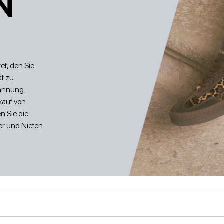
N
EFEL UND STIEFELETTEN
NIEDRIGE SANDALEN
STIEFEL UND STIEFELETTEN
WEDGES
et, den Sie
ät zu
pannung.
kauf von
STÖCKELSCHUHE
NIEDRIGE SCHUHE
en Sie die
zer und Nieten