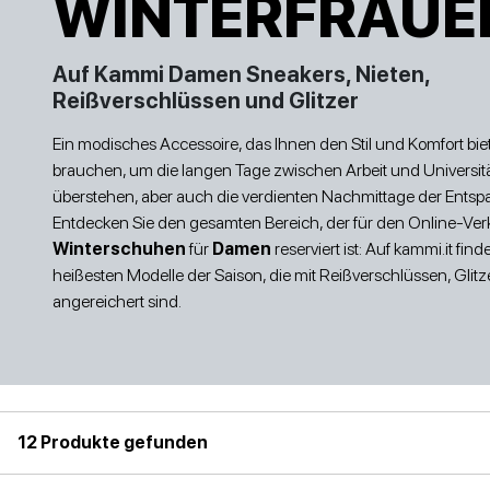
WINTERFRAUE
TURNSCHUHE
TURNSCHUHE
STI
Preis
Auf Kammi Damen Sneakers, Nieten,
Reißverschlüssen und Glitzer
Ein modisches Accessoire, das Ihnen den Stil und Komfort biet
brauchen, um die langen Tage zwischen Arbeit und Universit
überstehen, aber auch die verdienten Nachmittage der Ents
Entdecken Sie den gesamten Bereich, der für den Online-Ver
NIEDRIGE SCHUHE
SANDALETTEN
Winterschuhen
für
Damen
reserviert ist: Auf kammi.it find
heißesten Modelle der Saison, die mit Reißverschlüssen, Glit
angereichert sind.
12 Produkte gefunden