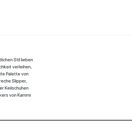
lichen Stil lieben
hkeit verleihen,
ite Palette von
reche Slipper,
er Keilschuhen
akers von Kammi