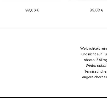
99,00 €
89,00 €
Weiblichkeit reim
und nicht auf T
ohne auf Allta
Winterschuh
Tennisschuhe,
angereichert s
Filter
anwenden