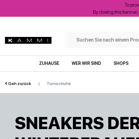
To prov
By closing this banner, 
Filtern
nach:
ZUHAUSE
WER WIR SIND
SHOPS
Kategorie
Geh zurück
|
Turnschuhe
Größe
SNEAKERS DE
Farbe