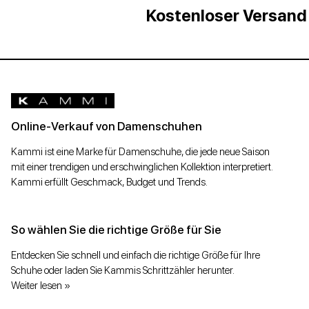
Kostenloser Versand
Andere
Halbschuhe
Andere
Stöckelschuhe
Mehr
Online-Verkauf von Damenschuhen
Stiefel
Kammi ist eine Marke für Damenschuhe, die jede neue Saison
und
mit einer trendigen und erschwinglichen Kollektion interpretiert.
Stiefeletten
Kammi erfüllt Geschmack, Budget und Trends.
Amphibien
So wählen Sie die richtige Größe für Sie
Tänzer
Entdecken Sie schnell und einfach die richtige Größe für Ihre
Schuhe oder laden Sie Kammis Schrittzähler herunter.
Biker
Weiter lesen »
Damentaschen