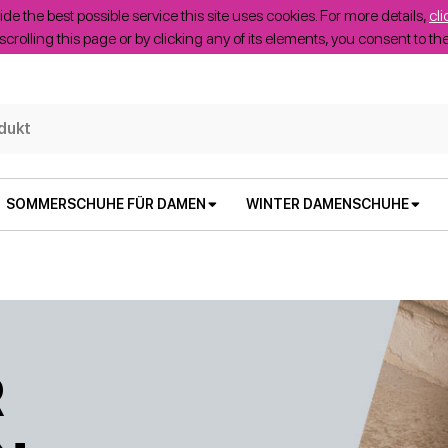
ide the best possible service this site uses cookies. For more details,
cli
scrolling this page or by clicking any of its elements, you consent to t
SOMMERSCHUHE FÜR DAMEN
WINTER DAMENSCHUHE
R