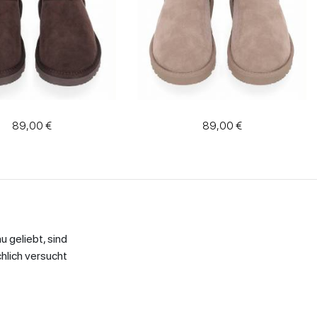
89,00 €
89,00 €
 geliebt, sind
hlich versucht
en
, Biker mit
efel mit
fen. Kombiniert