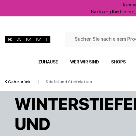
To prov
By closing this banner, 
Filtern
nach:
ZUHAUSE
WER WIR SIND
SHOPS
Kategorie
Geh zurück
|
Stiefel und Stiefeletten
WINTERSTIEFE
Größe
UND
Farbe