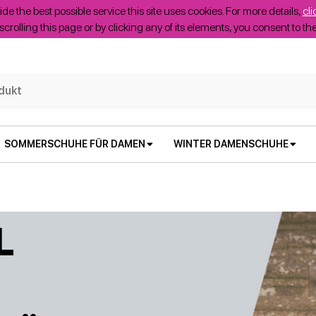
ide the best possible service this site uses cookies. For more details,
cli
scrolling this page or by clicking any of its elements, you consent to t
SOMMERSCHUHE FÜR DAMEN
WINTER DAMENSCHUHE
L