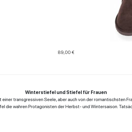
89,00 €
Winterstiefel und Stiefel für Frauen
t einer transgressiven Seele, aber auch von der romantischsten Frau
efel die wahren Protagonisten der Herbst- und Wintersaison. Tatsäc
inem breiten Angebot, das
Stiefeletten und Stiefeletten für Dam
chnallen und -keilen, mit Strass verzierte Amphibien, aber auch Sti
enden und sinnlichen Absätzen umfasst, jeden Geschmack zu tref