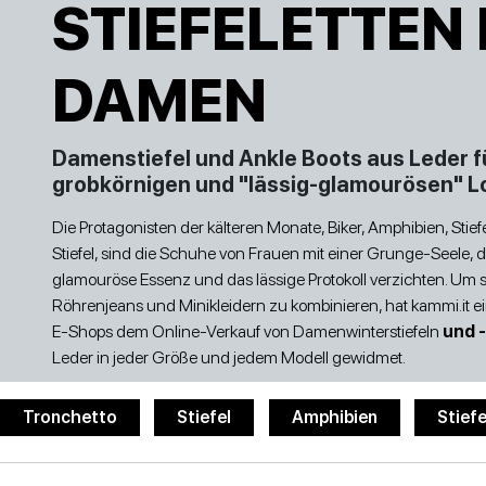
STIEFELETTEN
TURNSCHUHE
TURNSCHUHE
STI
Preis
DAMEN
Damenstiefel und Ankle Boots aus Leder f
grobkörnigen und "lässig-glamourösen" L
Die Protagonisten der kälteren Monate, Biker, Amphibien, Stief
NIEDRIGE SCHUHE
SANDALETTEN
Stiefel, sind die Schuhe von Frauen mit einer Grunge-Seele, di
glamouröse Essenz und das lässige Protokoll verzichten. Um s
Röhrenjeans und Minikleidern zu kombinieren, hat kammi.it e
E-Shops dem Online-Verkauf von Damenwinterstiefeln
und -
Leder in jeder Größe und jedem Modell gewidmet.
Tronchetto
Stiefel
Amphibien
Stiefe