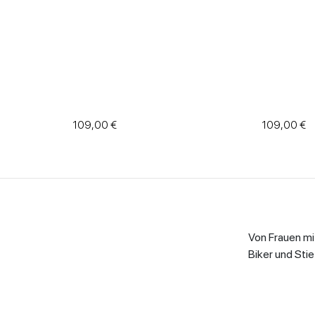
Biker
Damentaschen
Dekolleté
Espadrillas
109,00 €
109,00 €
Halbschuhe
Niedrige
Sandalen
Sandaletten
Von Frauen mi
Biker und Sti
Plateauschuhe
Kammi mit e
Metalls
Stumpfe
schwindelerreg
Schuhe