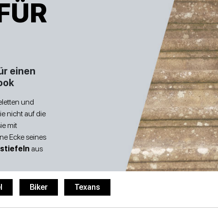
 FÜR
EFEL UND STIEFELETTEN
NIEDRIGE SANDALEN
STIEFEL UND STIEFELETTEN
WEDGES
ür einen
ook
eletten und
STÖCKELSCHUHE
NIEDRIGE SCHUHE
e nicht auf die
ie mit
ine Ecke seines
stiefeln
aus
l
Biker
Texans