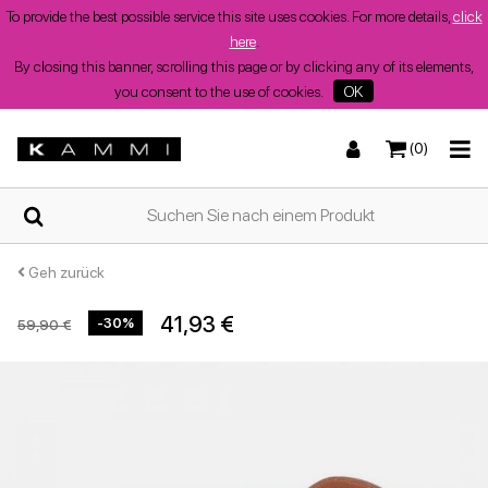
To provide the best possible service this site uses cookies. For more details,
click
here
.
By closing this banner, scrolling this page or by clicking any of its elements,
you consent to the use of cookies.
OK
(0)
ZUHAUSE
Turnschuhe
Turnschuhe
Stiefel und Stiefeletten
Niedrige Sandalen
WER
WIR
SIND
Geh zurück
41,93 €
-30%
59,90 €
SHOPS
Stiefel und Stiefeletten
Wedges
Stöckelschuhe
Wedges
Sommerschuhe
für
Damen