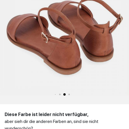
WINTER
Niedrige Schuhe
Sandaletten
Stöckelschuhe
DAMENSCHUHE
MANN
zurück
SCHUHE
Niedrige Schuhe
KONTAKT
Einloggen
zurück
et
IT
EN
DE
FR
ES
Diese Farbe ist leider nicht verfügbar,
aber sieh dir die anderen Farben an, sind sie nicht
wunderschön?