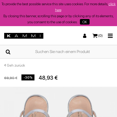
To provide the best possible service this site uses cookies. For more details,
click
here
.
By closing this banner, scrolling this page or by clicking any of its elements,
you consent to the use of cookies.
OK
(0)
ZUHAUSE
Turnschuhe
Turnschuhe
Stiefel und Stiefeletten
Niedrige Sandalen
WER
WIR
SIND
Geh zurück
48,93 €
-30%
69,90 €
SHOPS
Stiefel und Stiefeletten
Wedges
Stöckelschuhe
Wedges
Sommerschuhe
für
Damen