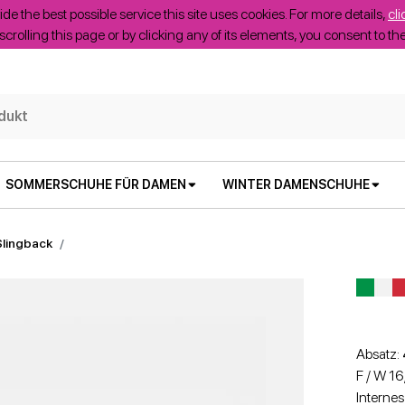
ide the best possible service this site uses cookies. For more details,
cli
scrolling this page or by clicking any of its elements, you consent to t
SOMMERSCHUHE FÜR DAMEN
WINTER DAMENSCHUHE
Slingback
Absatz:
F / W 1
Internes