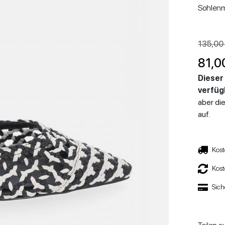
EFEL UND STIEFELETTEN
NIEDRIGE SANDALEN
STIEFEL UND STIEFELETTEN
WEDGES
Sohlenm
135,00
81,0
Dieser 
verfüg
aber die
STÖCKELSCHUHE
NIEDRIGE SCHUHE
auf.
Kost
Kos
Sich