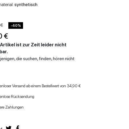
STÖCKELSCHUHE
WEDGES
aterial:
synthetisch
 €
-40%
0 €
Artikel ist zur Zeit leider nicht
bar.
jenigen, die suchen, finden, hören nicht
enloser Versand ab einem Bestellwert von 34,90 €
tenlose Rücksendung
ere Zahlungen