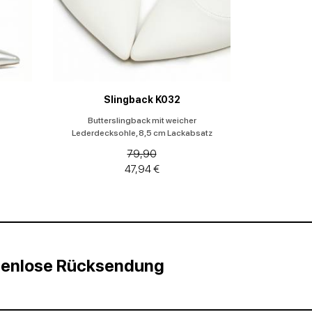
Slingback K032
Butterslingback mit weicher
Lederdecksohle, 8,5 cm Lackabsatz
79,90
47,94 €
stenlose Rücksendung