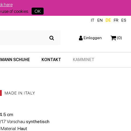
ck here
.
he use of cookies.
OK
IT
EN
DE
FR
ES
Einloggen
(0)
MANN SCHUHE
KONTAKT
KAMMINET
4.5 cm
6/17 Vorschau
synthetisch
 Material:
Haut