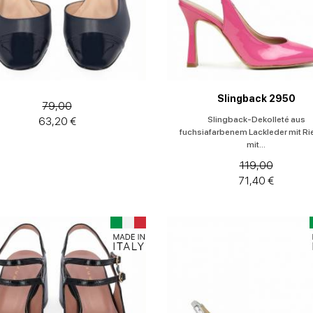
Slingback 2950
79,00
Slingback-Dekolleté aus
63,20 €
fuchsiafarbenem Lackleder mit R
mit...
119,00
71,40 €