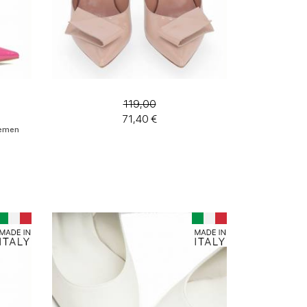
119,00
71,40 €
iemen