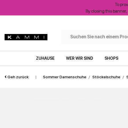
To prov
By closing this banner, 
ZUHAUSE
WER WIR SIND
SHOPS
Geh zurück
|
Sommer Damenschuhe
Stöckelschuhe