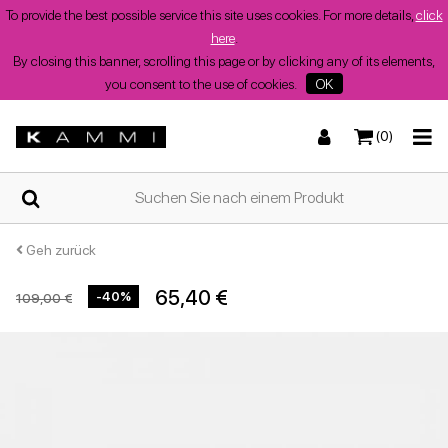
To provide the best possible service this site uses cookies. For more details,
click
here
.
By closing this banner, scrolling this page or by clicking any of its elements,
you consent to the use of cookies.
OK
(0)
ZUHAUSE
Turnschuhe
Turnschuhe
Stiefel und Stiefeletten
Niedrige Sandalen
WER
WIR
SIND
Geh zurück
65,40 €
-40%
109,00 €
SHOPS
Stiefel und Stiefeletten
Wedges
Stöckelschuhe
Wedges
Sommerschuhe
für
Damen