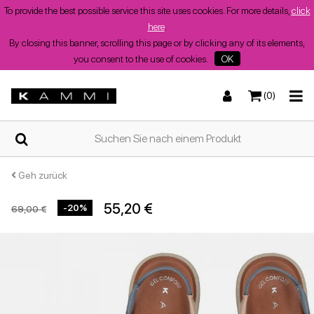
To provide the best possible service this site uses cookies. For more details,
click
here
.
By closing this banner, scrolling this page or by clicking any of its elements,
you consent to the use of cookies.
OK
(0)
ZUHAUSE
Turnschuhe
Turnschuhe
Stiefel und Stiefeletten
Niedrige Sandalen
WER
WIR
SIND
Geh zurück
55,20 €
-20%
69,00 €
SHOPS
Stiefel und Stiefeletten
Wedges
Stöckelschuhe
Wedges
Sommerschuhe
für
Damen