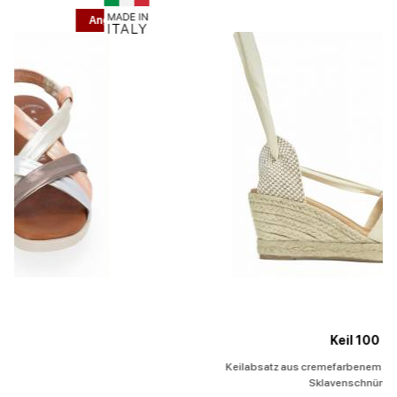
Angebot
Keil 100
Keilabsatz aus cremefarbenem Stoff und Kordel, mit
Sklavenschnürung