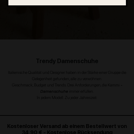
Trendy Damenschuhe
Italienische Qualität und Designer haben in der Stärke einer Gruppe die
Gelegenheit gefunden, alle zu verwöhnen.
Geschmack, Budget und Trends. Drei Anforderungen, die Kammi
-
Damenschuhe
immer erfüllen.
In jedem Modell. Zu jeder Jahreszeit.
Kostenloser Versand ab einem Bestellwert von
34,90 € - Kostenlose Rücksendung