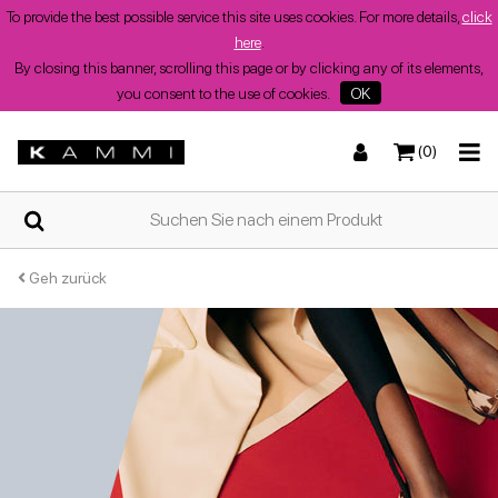
To provide the best possible service this site uses cookies. For more details,
click
Filtern
here
.
nach:
By closing this banner, scrolling this page or by clicking any of its elements,
you consent to the use of cookies.
OK
Kategorie
(0)
ZUHAUSE
Andere
Halbschuhe
Turnschuhe
Turnschuhe
Stiefel und Stiefeletten
Niedrige Sandalen
WER
WIR
Andere
SIND
Geh zurück
Stöckelschuhe
Mehr
SHOPS
Stiefel und
Stiefel und Stiefeletten
Wedges
Stöckelschuhe
Wedges
Stiefeletten
Sommerschuhe
für
Amphibien
Damen
Tänzer