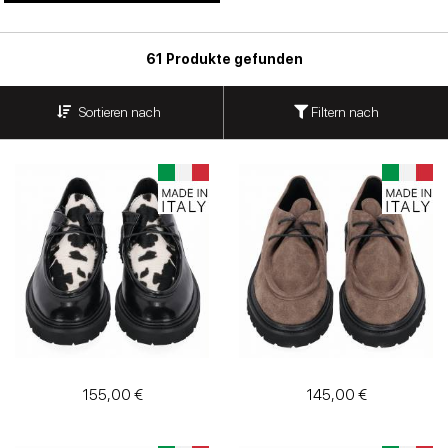
Stumpfe
Schuhe
61 Produkte gefunden
Schnürschuhe
Filtern nach
Sortieren nach
Herrenschuhe
Slingback
Turnschuhe
Stiefel
Stiefel
155,00 €
145,00 €
Stiefel und
Stiefeletten