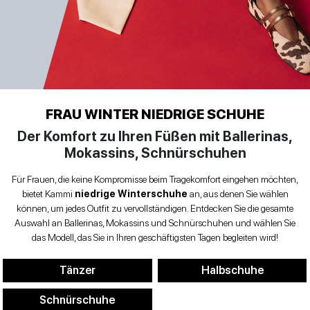
WINTER
Niedrige Schuhe
Sandaletten
Stöckelschuhe
DAMENSCHUHE
Biker
MANN
zurück
Damentaschen
SCHUHE
Niedrige Schuhe
Dekolleté
FRAU WINTER NIEDRIGE SCHUHE
KONTAKT
Der Komfort zu Ihren Füßen mit Ballerinas,
Espadrillas
Mokassins, Schnürschuhen
Einloggen
zurück
Für Frauen, die keine Kompromisse beim Tragekomfort eingehen möchten,
Halbschuhe
et
bietet Kammi
niedrige Winterschuhe
an, aus denen Sie wählen
können, um jedes Outfit zu vervollständigen. Entdecken Sie die gesamte
Niedrige
Auswahl an Ballerinas, Mokassins und Schnürschuhen und wählen Sie
IT
EN
DE
FR
ES
Sandalen
das Modell, das Sie in Ihren geschäftigsten Tagen begleiten wird!
Sandaletten
Tänzer
Halbschuhe
Schnürschuhe
Plateauschuhe