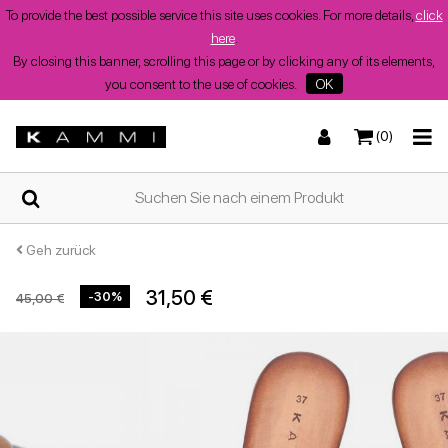
To provide the best possible service this site uses cookies. For more details,
click
here
.
By closing this banner, scrolling this page or by clicking any of its elements,
you consent to the use of cookies.
OK
(0)
ZUHAUSE
Turnschuhe
Turnschuhe
Stiefel und Stiefeletten
Niedrige Sandalen
WER
WIR
SIND
Geh zurück
31,50 €
-30%
45,00 €
SHOPS
Stiefel und Stiefeletten
Wedges
Stöckelschuhe
Wedges
Sommerschuhe
für
Damen