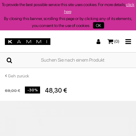
To provide the best possible service this site uses cookies. For more details,
click
here
.
By closing this banner, scrolling this page or by clicking any of its elements,
you consent to the use of cookies.
OK
(0)
ZUHAUSE
Turnschuhe
Turnschuhe
Stiefel und Stiefeletten
Niedrige Sandalen
WER
WIR
SIND
Geh zurück
48,30 €
-30%
69,00 €
SHOPS
Stiefel und Stiefeletten
Wedges
Stöckelschuhe
Wedges
Sommerschuhe
für
Damen