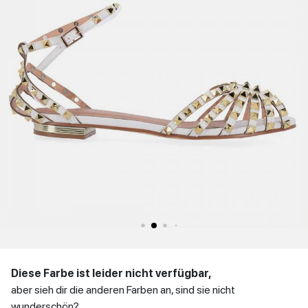
WINTER
Niedrige Schuhe
Sandaletten
Stöckelschuhe
DAMENSCHUHE
MANN
zurück
SCHUHE
Niedrige Schuhe
KONTAKT
Einloggen
zurück
et
IT
EN
DE
FR
ES
Diese Farbe ist leider nicht verfügbar,
aber sieh dir die anderen Farben an, sind sie nicht
wunderschön?