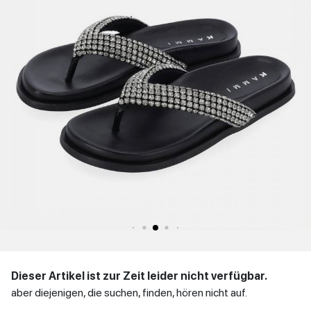
WINTER
Niedrige Schuhe
Sandaletten
Stöckelschuhe
DAMENSCHUHE
MANN
zurück
SCHUHE
Niedrige Schuhe
KONTAKT
Einloggen
zurück
et
IT
EN
DE
FR
ES
Dieser Artikel ist zur Zeit leider nicht verfügbar.
aber diejenigen, die suchen, finden, hören nicht auf.