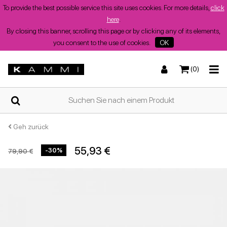
To provide the best possible service this site uses cookies. For more details,
click
here
.
By closing this banner, scrolling this page or by clicking any of its elements,
you consent to the use of cookies.
OK
(0)
ZUHAUSE
Turnschuhe
Turnschuhe
Stiefel und Stiefeletten
Niedrige Sandalen
WER
WIR
SIND
Geh zurück
55,93 €
-30%
79,90 €
SHOPS
Stiefel und Stiefeletten
Wedges
Stöckelschuhe
Wedges
Sommerschuhe
für
Damen