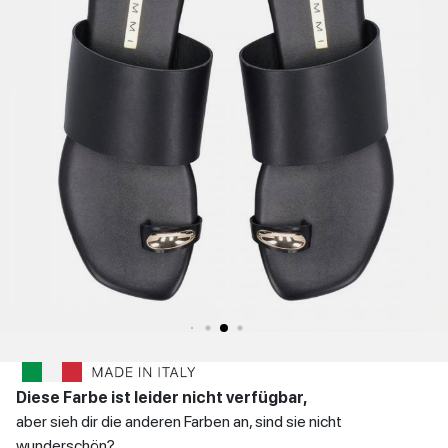
WINTER
Niedrige Schuhe
Sandaletten
Stöckelschuhe
DAMENSCHUHE
MANN
zurück
SCHUHE
Niedrige Schuhe
KONTAKT
Einloggen
zurück
et
IT
EN
DE
FR
ES
Diese Farbe ist leider nicht verfügbar,
aber sieh dir die anderen Farben an, sind sie nicht
wunderschön?