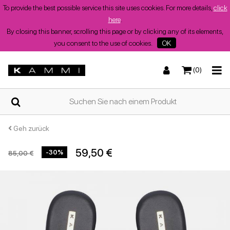
To provide the best possible service this site uses cookies. For more details,
click
here
.
By closing this banner, scrolling this page or by clicking any of its elements,
you consent to the use of cookies.
OK
(0)
ZUHAUSE
Turnschuhe
Turnschuhe
Stiefel und Stiefeletten
Niedrige Sandalen
WER
WIR
SIND
Geh zurück
59,50 €
-30%
85,00 €
SHOPS
Stiefel und Stiefeletten
Wedges
Stöckelschuhe
Wedges
Sommerschuhe
für
Damen