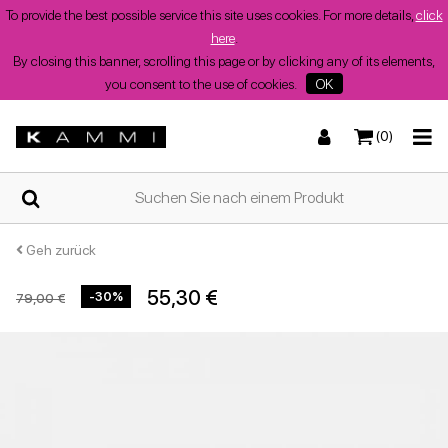
To provide the best possible service this site uses cookies. For more details,
click
here
.
By closing this banner, scrolling this page or by clicking any of its elements,
you consent to the use of cookies.
OK
(0)
ZUHAUSE
Turnschuhe
Turnschuhe
Stiefel und Stiefeletten
Niedrige Sandalen
WER
WIR
SIND
Geh zurück
55,30 €
-30%
79,00 €
SHOPS
Stiefel und Stiefeletten
Wedges
Stöckelschuhe
Wedges
Sommerschuhe
für
Damen