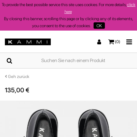
To provide the best possible service this site uses cookies. For more details,
click
here
.
By closing this banner, scrolling this page or by clicking any of its elements,
you consent to the use of cookies.
OK
(0)
ZUHAUSE
Turnschuhe
Turnschuhe
Stiefel und Stiefeletten
Niedrige Sandalen
WER
WIR
SIND
Geh zurück
135,00 €
SHOPS
Stiefel und Stiefeletten
Wedges
Stöckelschuhe
Wedges
Sommerschuhe
für
Damen