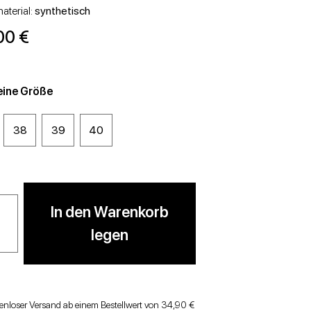
STÖCKELSCHUHE
WEDGES
aterial:
synthetisch
00 €
eine Größe
38
39
40
In den Warenkorb
legen
enloser Versand ab einem Bestellwert von 34,90 €