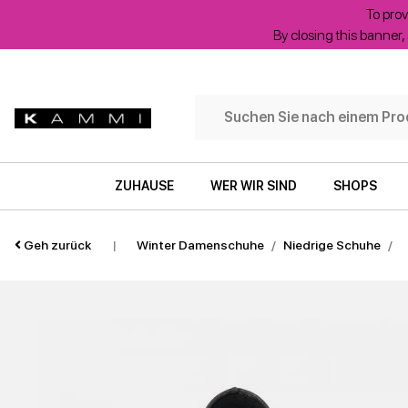
To prov
By closing this banner, 
ZUHAUSE
WER WIR SIND
SHOPS
Geh zurück
|
Winter Damenschuhe
Niedrige Schuhe