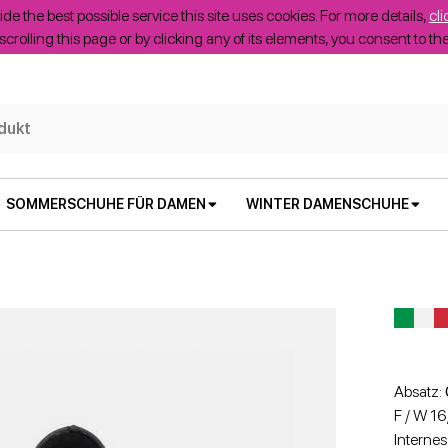
ide the best possible service this site uses cookies. For more details,
cli
scrolling this page or by clicking any of its elements, you consent to t
SOMMERSCHUHE FÜR DAMEN
WINTER DAMENSCHUHE
Absatz:
F / W 1
Internes