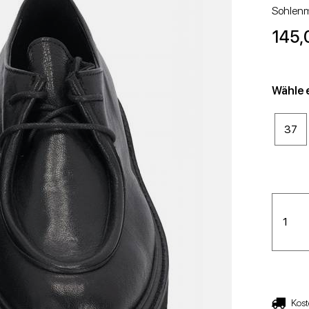
EFEL UND STIEFELETTEN
NIEDRIGE SANDALEN
STIEFEL UND STIEFELETTEN
WEDGES
Sohlenm
145,
Wähle 
37
STÖCKELSCHUHE
NIEDRIGE SCHUHE
Kost