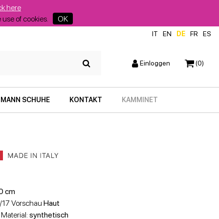
ck here
.
he use of cookies.
OK
IT
EN
DE
FR
ES
Einloggen
(0)
MANN SCHUHE
KONTAKT
KAMMINET
0 cm
6/17 Vorschau
Haut
 Material:
synthetisch