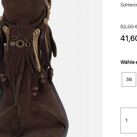
EFEL UND STIEFELETTEN
NIEDRIGE SANDALEN
STIEFEL UND STIEFELETTEN
WEDGES
Sohlenm
52,00 
41,6
Wähle 
STÖCKELSCHUHE
NIEDRIGE SCHUHE
36