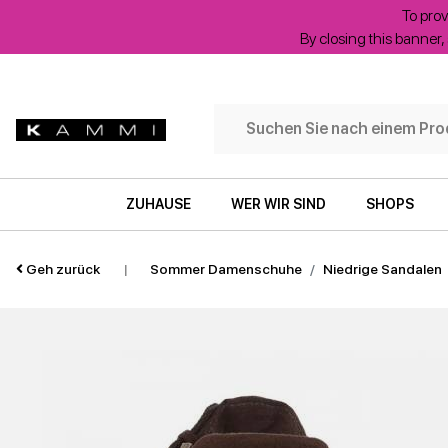
To prov
By closing this banner, 
ZUHAUSE
WER WIR SIND
SHOPS
Geh zurück
|
Sommer Damenschuhe
Niedrige Sandalen