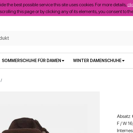
ide the best possible service this site uses cookies. For more details,
cli
scrolling this page or by clicking any of its elements, you consent to t
SOMMERSCHUHE FÜR DAMEN
WINTER DAMENSCHUHE
Absatz:
F / W 1
Internes