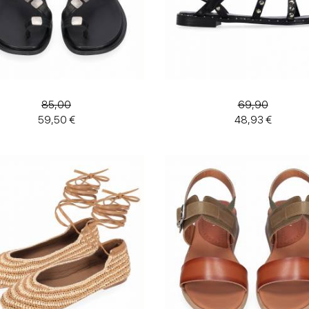
85,00
69,90
59,50 €
48,93 €