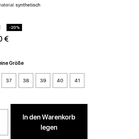
STÖCKELSCHUHE
WEDGES
aterial:
synthetisch
€
-20%
0 €
eine Größe
37
38
39
40
41
In den Warenkorb
legen