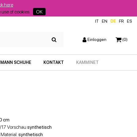
ck here
.
he use of cookies.
OK
IT
EN
DE
FR
ES
Einloggen
(0)
MANN SCHUHE
KONTAKT
KAMMINET
0 cm
6/17 Vorschau
synthetisch
 Material:
synthetisch