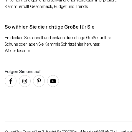
mit einer trendigen und erschwinglichen Kollektion interpretiert.
Kammi erfüllt Geschmack, Budget und Trends.
So wählen Sie die richtige Größe für Sie
Entdecken Sie schnell und einfach die richtige Größe für Ihre
Schuhe oder laden Sie Kammis Schrittzähler herunter.
Weiter lesen »
Folgen Sie uns auf
Kammi Soc. Coop. - über G. Rossini, 6 - 20023 Cerro Maggiore (MAILAND) - Umsatzs